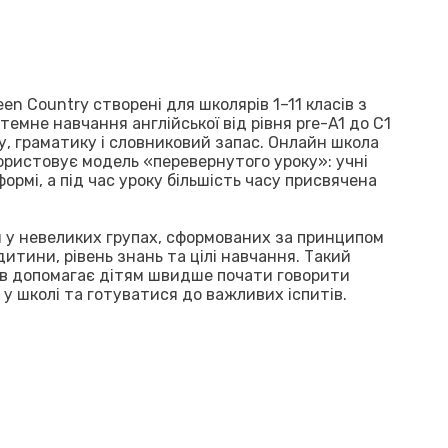
en Country створені для школярів 1–11 класів з
темне навчання англійської від рівня pre-A1 до C1
у, граматику і словниковий запас. Онлайн школа
користовує модель «перевернутого уроку»: учні
рмі, а під час уроку більшість часу присвячена
н у невеликих групах, сформованих за принципом
 дитини, рівень знань та цілі навчання. Такий
рів допомагає дітям швидше почати говорити
у школі та готуватися до важливих іспитів.