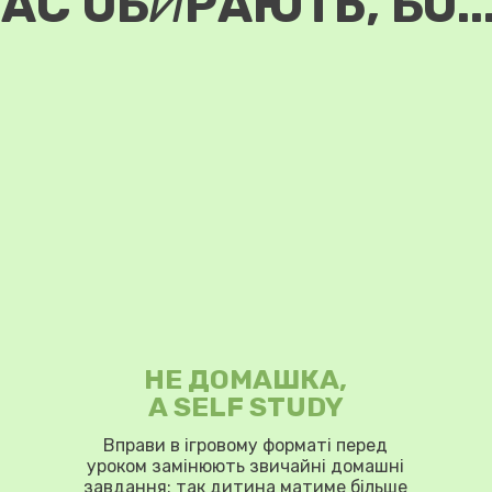
АС ОБ
И
РАЮТЬ, БО..
НЕ ДОМАШКА,
А SELF STUDY
Вправи в ігровому форматі перед
уроком замінюють звичайні домашні
завдання: так дитина матиме більше